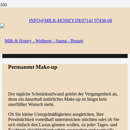
INFO@MILK-HONEY.DE
07141 97438-08
MIT ALLEN SINNEN GENIESSEN –
WELLNESS-URLAUB FÜR KÖRPER,
GEIST & SEELE
Permanent Make-up
Der tägliche Schminkaufwand gehört der Vergangenheit an,
denn ein dauerhaft natürliches Make-up ist längst kein
unerfüllter Wunsch mehr.
Ob Sie kleine Unregelmäßigkeiten ausgleichen, Ihre
Persönlichkeit vorteilhaft unterstreichen möchten oder ob Sie
sich einfach den Luxus gönnen wollen, zu jeder Tages- und
Nachtzeit gleichbleibend schön auszusehen und wertvolle