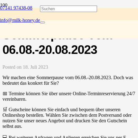
07141 97438-08
Urlaubsmodus An –
info@milk-honey.de
Sommerpause Vom
06.08.-20.08.2023
Posted on
18. Juli 2023
Wir machen eine Sommerpause vom 06.08.-20.08.2023. Doch was
bedeutet das konkret für Sie?
📅 Termine können Sie über unsere Online-Terminreservierung 24/7
vereinbaren.
🛒 Gutscheine können Sie einfach und bequem über unseren
Onlineshop bestellen. Wählen Sie zwischen dem Postversand oder
nutzen Sie unser neues Angebot und drucken Sie den Gutschein
selbst aus.
💻 Bei weiteren Anfragen und Anliegen erreichen Sie uns per E-